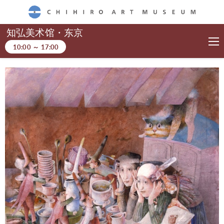
CHIHIRO ART MUSEUM
知弘美术馆・东京
10:00
～
17:00