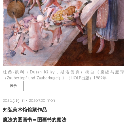
杜桑·凯利（Dušan Kállay，斯洛伐克）摘自《魔罐与魔球
（Zaubertopf und Zauberkugel）》（HOLP出版）1989年
展示
2026.5.15 fri
-
2026.7.20 mon
知弘美术馆馆藏作品
魔法的图画书＝图画书的魔法