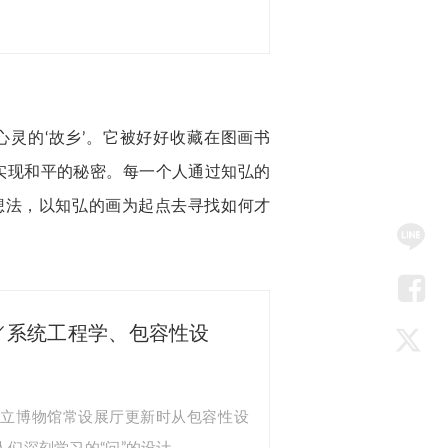
心灵的‘故乡’。它被好好收藏在图画书
实现和平的秘密。每一个人通过知弘的
想法，以知弘的画为起点去寻找如何才
SNS
Me
LIN
／系统工程学、包容性设
Fac
Twit
县立博物馆常设展厅更新时从包容性设
们深刻学习的“问”的设计。