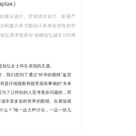
lax）
的展示设计、空间演出设计、影视产
法和媒介来力图设计具有创造性的学
知弘美术馆举办“岩崎知弘诞生100周
是知弘女士毕生表现的主题。
时，我们想到了通过“科学的眼睛”鉴赏
而是仔细观察和接受面前事物的“本来
是为了让特别的人思考复杂问题的，而
变成丰富多彩的世界的眼睛。在展场观
什么？”地一边大声讨论，一边一块儿