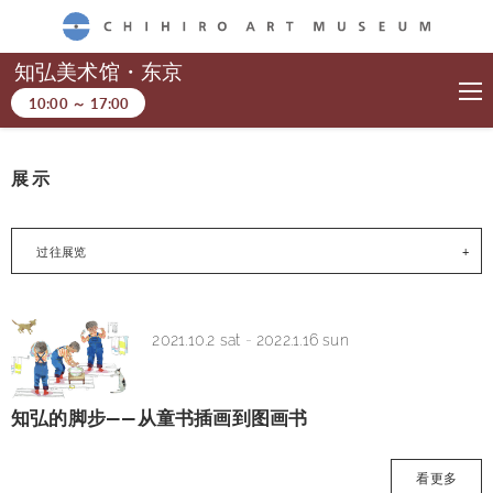
CHIHIRO ART MUSEUM
知弘美术馆・东京
10:00
～
17:00
展示
过往展览
2021.10.2 sat
-
2022.1.16 sun
知弘的脚步——从童书插画到图画书
看更多