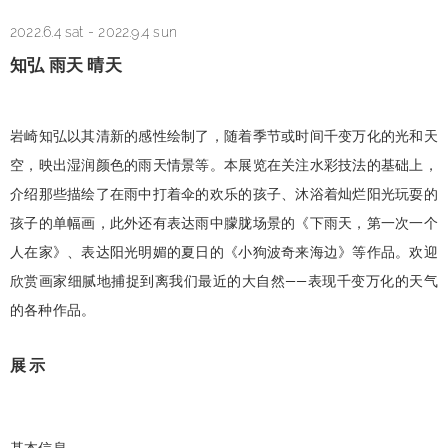
2022.6.4 sat
-
2022.9.4 sun
知弘 雨天 晴天
岩崎知弘以其清新的感性绘制了，随着季节或时间千变万化的光和天
空，映出湿润颜色的雨天情景等。本展览在关注水彩技法的基础上，
介绍那些描绘了在雨中打着伞的欢乐的孩子、沐浴着灿烂阳光玩耍的
孩子的单幅画，此外还有表达雨中朦胧场景的《下雨天，第一次一个
人在家》、表达阳光明媚的夏日的《小狗波奇来海边》等作品。欢迎
欣赏画家细腻地捕捉到离我们最近的大自然——表现千变万化的天气
的各种作品。
展示
基本信息