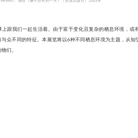
 Hiroshi） 摘自《狮子好长的一天》（佼成出版社）2003年
球上跟我们一起生活着。由于富于变化且复杂的栖息环境，或
有与众不同的特征。本展览将以6种不同栖息环境为主题，从知
动物们。