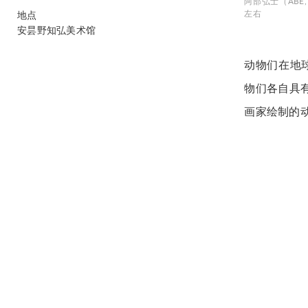
阿部弘士（ABE,
左右
地点
安昙野知弘美术馆
动物们在地
物们各自具
画家绘制的