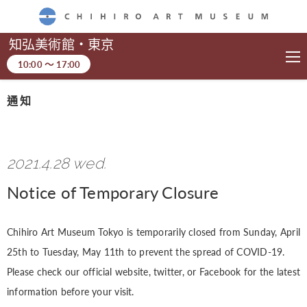
CHIHIRO ART MUSEUM
知弘美術館・東京
10:00
～
17:00
通知
2021.4.28 wed.
Notice of Temporary Closure
Chihiro Art Museum Tokyo is temporarily closed from Sunday, April
25th to Tuesday, May 11th to prevent the spread of COVID-19.
Please check our official website, twitter, or Facebook for the latest
information before your visit.