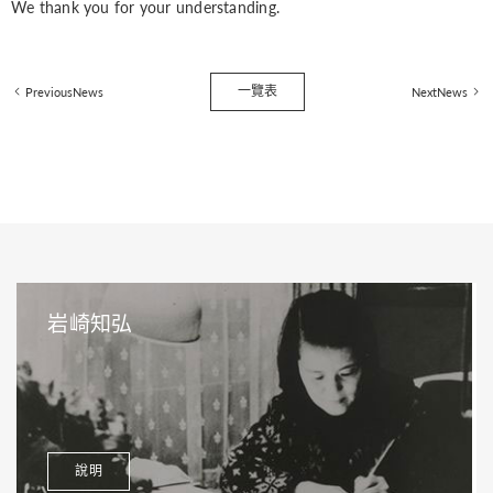
We thank you for your understanding.
一覽表
PreviousNews
NextNews
岩崎知弘
說明