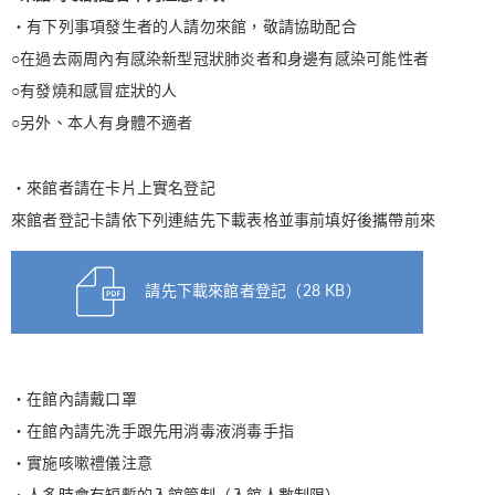
・有下列事項發生者的人請勿來館，敬請協助配合
○在過去兩周內有感染新型冠狀肺炎者和身邊有感染可能性者
○有發燒和感冒症狀的人
○另外、本人有身體不適者
・來館者請在卡片上實名登記
來館者登記卡請依下列連結先下載表格並事前填好後攜帶前來
請先下載來館者登記（28 KB）
・在館內請戴口罩
・在館內請先洗手跟先用消毒液消毒手指
・實施咳嗽禮儀注意
・人多時會有短暫的入館管制（入館人數制限）