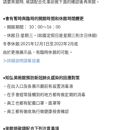
請要來館時, 敬請配合先事前做下面的確認後再來館。
●會有暫時與臨時的開館時間和休館時間變更
・開館期間： 10：00〜16：00
・休館日:星期三。(如國定假日是星期三則次日休館)
冬季休館:2021年12月1日至2022年2月底
由於更換展示品，有臨時休館的可能。
≫詳細說明請看這裏
●知弘美術館預防新冠肺炎感染的因應對策
・在出入口及各展示廳前有設置消毒液
・在手會經常接觸到的地方都有做定期的消毒
・員工也都有配戴口罩、面罩等
・員工都有徹底執行做健康檢查確認
●來館時敬請配合下列注意事項