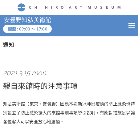
CHIHIRO ART MUSEUM
安曇野知弘美術館
開館 :
09:00
～
17:00
通知
2021.3.15 mon.
親自來館時的注意事項
知弘美術館（東京・安曇野）因應本次新冠肺炎疫情的防止感染也特
別設立了防止感染擴大的來館事前事項導引說明，有應對措施足以讓
各位客人可以安全放心地渡過。