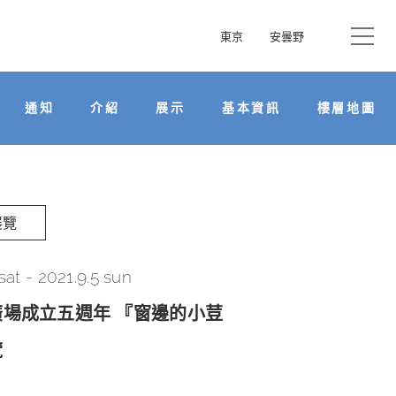
東京
安曇野
通知
介紹
展示
基本資訊
樓層地圖
展覽
 sat
-
2021.9.5 sun
場成立五週年 『窗邊的小荳
覽