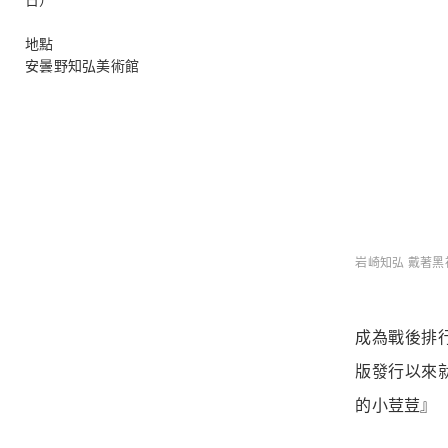
地點
安曇野知弘美術館
岩崎知弘 戴著黑
成為戰後排
版發行以來
的小荳荳』