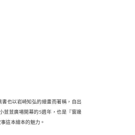
該書也以岩崎知弘的繪畫而著稱，自出
・小荳荳廣場開幕的5週年，也是『窗邊
故事這本繪本的魅力。