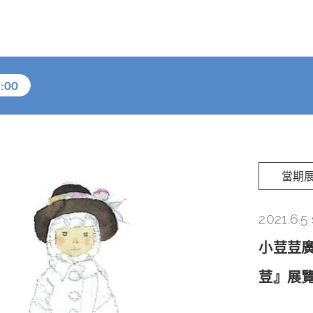
:00
當期
2021.6.5
小荳荳廣
荳』展