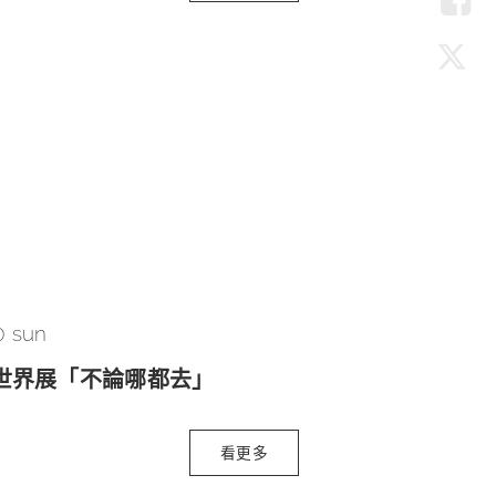
LIN
Fac
Twit
0 sun
n的世界展「不論哪都去」
看更多