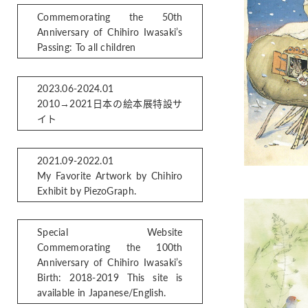
Commemorating the 50th
Anniversary of Chihiro Iwasaki’s
Passing: To all children
2023.06-2024.01
2010→2021日本の絵本展特設サ
イト
2021.09-2022.01
My Favorite Artwork by Chihiro
Exhibit by PiezoGraph.
Special Website
Commemorating the 100th
Anniversary of Chihiro Iwasaki’s
Birth: 2018-2019 This site is
available in Japanese/English.