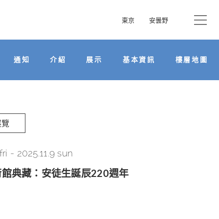
東京
安曇野
通知
介紹
展示
基本資訊
樓層地圖
展覽
fri
-
2025.11.9 sun
館典藏：安徒生誕辰220週年