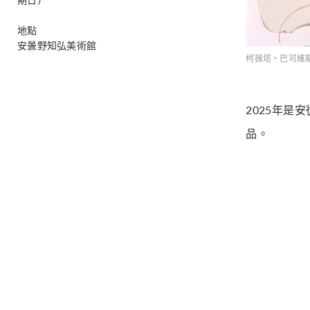
地點
安曇野知弘美術館
柯薇塔・巴可維斯卡K
2025年
品。