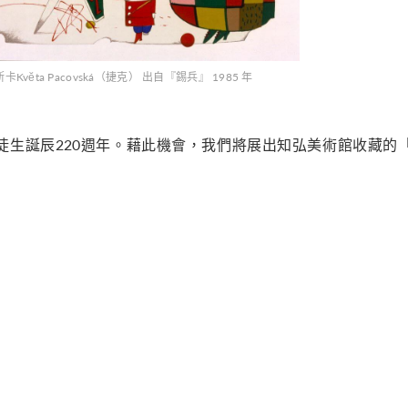
vĕta Pacovská（捷克） 出自『錫兵』 1985 年
是安徒生誕辰220週年。藉此機會，我們將展出知弘美術館收藏