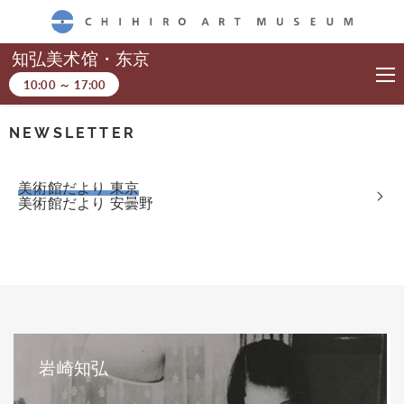
CHIHIRO ART MUSEUM
知弘美术馆・东京
10:00
～
17:00
NEWSLETTER
美術館だより 東京
美術館だより 安曇野
岩崎知弘