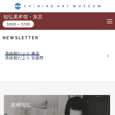
CHIHIRO ART MUSEUM
知弘美术馆・东京
10:00
～
17:00
NEWSLETTER
美術館だより 東京
美術館だより 安曇野
岩崎知弘