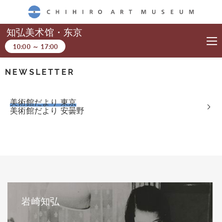
CHIHIRO ART MUSEUM
知弘美术馆・东京
10:00
～
17:00
NEWSLETTER
美術館だより 東京
美術館だより 安曇野
岩崎知弘