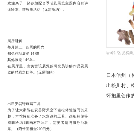
欢迎亲子一起参加配合季节及展览主题内容的讲
读绘本、讲故事活动（无需预约）。
展厅讲解
每月第二、四周的周六
岩崎知弘 把劈柴
知弘作品展览 14:00―
其他展览 14:30―
在展厅里，由负责该展览的研究员讲解作品及展
览的精彩之处等。(无需预约）
日本信州（
出松川村、
怀抱里创作
出租安昙野速写工具
为了让大家能在安昙野天空下轻松体验速写的乐
趣，本馆特别准备了水彩画的工具、画板铅笔等
成套绘纸1套画材料出租，需要者请与服务台联
系。（附带画租金200日元）