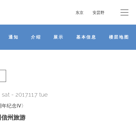
东京
安昙野
通知
介绍
展示
基本信息
楼层地图
6 sat
-
2017.11.7 tue
周年纪念Ⅳ〉
到信州旅游