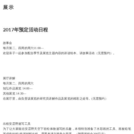
展示
2017年预定活动日程
故事会
每月第二、四周的周六11:00―
欢迎亲子一起参加配合季节及展览主题内容的讲读绘本、讲故事活动（无需预约）。
展厅讲解
每月第二、四周的周六
知弘作品展览 14:00―
其他展览 14:30―
在展厅里，由负责该展览的研究员讲解作品及展览的精彩之处等。(无需预约）
出租安昙野速写工具
为了让大家能在安昙野天空下轻松体验速写的乐趣，本馆特别准备了水彩画的工具、画板铅笔
等成套绘纸1套画材料出租，需要者请与服务台联系。（附带画租金200日元）