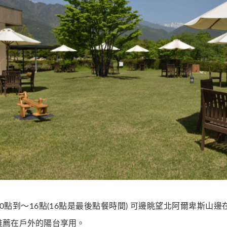
0點到～16點(16點是最後點餐時間) 可邊眺望北阿爾卑斯
推薦在戶外的陽台享用。