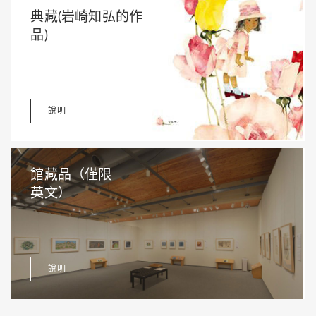
典藏(岩崎知弘的作
品)
說明
館藏品（僅限
英文）
說明