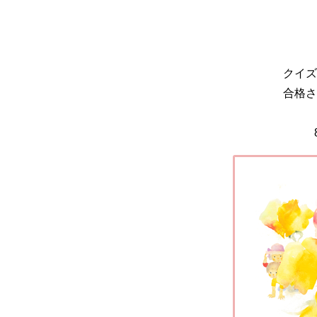
クイズ
合格さ