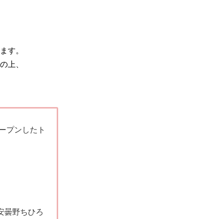
ます。
の上、
！
オープンしたト
安曇野ちひろ