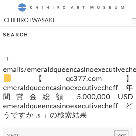
CHIHIRO ART MUSEUM
CHIHIRO IWASAKI
SEARCH
「
emails/emeraldqueencasinoexecutiveche
【qc377.com】
emeraldqueencasinoexecutivecheff 年
間賞金総額 5,000,000 USD
emeraldqueencasinoexecutivecheffど
うですか .s 」の検索結果